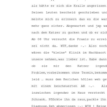
als hätte er sich die Kralle angerissen
Seinen Leuten bescheid geschrieben un
meinte mich zu erinnern das es die wa
mehr ganz sicher. Abgewartet und jap w
nach dem Katzer zu gucken und ob er sic
Ab 08 Uhr versucht die Praxis zu errei
sei nicht da. WTF,danke -.- Also noch
wären die “kleine” Klinik im Nachbaort
unsere nehmen,was lieber ist. Habe dann
ob sie mir den Katzer irgendw
Problem,vorbeikommen ohne Termin,bekomm
leid … muss dem Kerlchen höllen weh ge
mit einem bescheuerten AB -.- Also
inzwischen irgendwo im Haus versteck
Schrank. Pflückte ihn da raus,packte ihn
Diagnose,Zeh abgerissen -.- WTH ! Keine