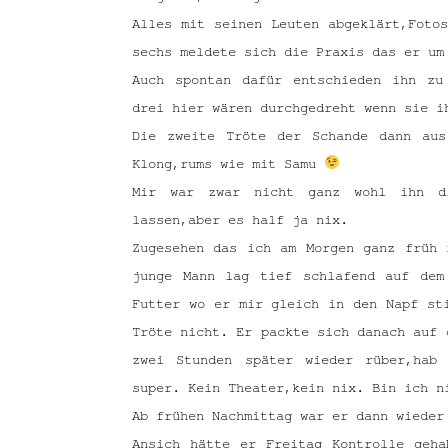
Alles mit seinen Leuten abgeklärt,Foto
sechs meldete sich die Praxis das er um
Auch spontan dafür entschieden ihn zu
drei hier wären durchgedreht wenn sie 
Die zweite Tröte der Schande dann au
Klong,rums wie mit Samu
Mir war zwar nicht ganz wohl ihn d
lassen,aber es half ja nix.
Zugesehen das ich am Morgen ganz früh 
junge Mann lag tief schlafend auf dem
Futter wo er mir gleich in den Napf st
Tröte nicht. Er packte sich danach auf 
zwei Stunden später wieder rüber,hab
super. Kein Theater,kein nix. Bin ich 
Ab frühen Nachmittag war er dann wieder 
Ansich hätte er Freitag Kontrolle geh