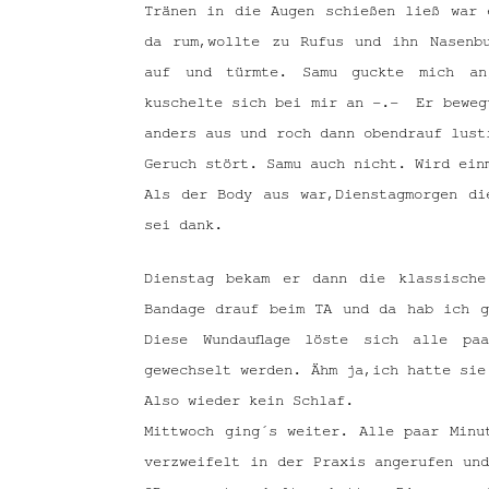
Tränen in die Augen schießen ließ war 
da rum,wollte zu Rufus und ihn Nasenb
auf und türmte. Samu guckte mich an
kuschelte sich bei mir an -.- Er beweg
anders aus und roch dann obendrauf lust
Geruch stört. Samu auch nicht. Wird ein
Als der Body aus war,Dienstagmorgen d
sei dank.
Dienstag bekam er dann die klassisch
Bandage drauf beim TA und da hab ich g
Diese Wundauflage löste sich alle pa
gewechselt werden. Ähm ja,ich hatte sie
Also wieder kein Schlaf.
Mittwoch ging´s weiter. Alle paar Minu
verzweifelt in der Praxis angerufen und