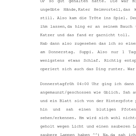
OP so gut gehalten hatte. Die war mi
ungeübte Hände,Kater Heimvorteil,das
still. Also kam die Tröte ins Spiel. De
ihm lassen,da hing er an seinem Bauch 
Katzer und das fand er garnicht toll.
Hab dann also zugesehen das ich so eine
am Donnerstag. Suppi. Also nur 1 Ta
wenigstens etwas Schlaf. Richtig ents
operiert sich auch das Ding runter. War
Donnerstagfrüh 04:00 Uhr ging ich dann
angemaunzt/geschossen wie üblich. Sah a
und ein Blatt sich von der Hinterpfote 
hin und sah einen blutigen Pfote
sehen/erkennen. Hm wird sich wohl nicht
geholt wegen Licht und einen sauberen L
saubere Lappen haben ^^) Na,da sah ic