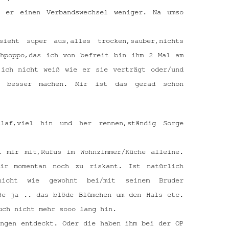
e er einen Verbandswechsel weniger. Na umso
ieht super aus,alles trocken,sauber,nichts
chpoppo,das ich von befreit bin ihm 2 Mal am
 ich nicht weiß wie er sie verträgt oder/und
s besser machen. Mir ist das gerad schon
laf,viel hin und her rennen,ständig Sorge
i mir mit,Rufus im Wohnzimmer/Küche alleine.
mir momentan noch zu riskant. Ist natürlich
icht wie gewohnt bei/mit seinem Bruder
ße ja .. das blöde Blümchen um den Hals etc.
uch nicht mehr sooo lang hin.
engen entdeckt. Oder die haben ihm bei der OP