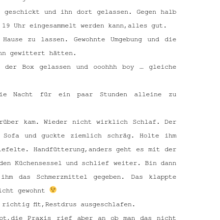
s geschickt und ihn dort gelassen. Gegen halb
 19 Uhr eingesammelt werden kann,alles gut.
 Hause zu lassen. Gewohnte Umgebung und die
ihn gewittert hätten.
s der Box gelassen und ooohhh boy … gleiche
ie Nacht für ein paar Stunden alleine zu
rüber kam. Wieder nicht wirklich Schlaf. Der
 Sofa und guckte ziemlich schräg. Holte ihm
iefelte. Handfütterung,anders geht es mit der
den Küchensessel und schlief weiter. Bin dann
 ihm das Schmerzmittel gegeben. Das klappte
nicht gewohnt
richtig fit,Restdrus ausgeschlafen.
abt,die Praxis rief aber an ob man das nicht