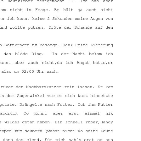
t Hautkleber festgemacht -.- Ich hab aber
 kam nicht in Frage. Er hält ja auch nicht
nn ich konnt keine 2 Sekunden meine Augen von
und wollte putzen. Tröte der Schande auf den
n Softkragen fix besorge. Dank Prime Lieferung
g das blöde Ding. In der Nacht bekam ich
pannt aber auch nicht,da ich Angst hatte,er
 also um 02:00 Uhr wach.
 rüber den Nachbarskatzer rein lassen. Er kam
us dem Augenwinkel wie er sich kurz hinsetzte
putzte. Drängelte nach Futter. Ich ihm Futter
nabdruck Oo Konnt aber erst einmal nix
s wildes getan haben. Bin schnell rüber,Handy
appen zum säubern (wusst nicht wo seine Leute
h dann das elend. Für mich sah´s erst so aus