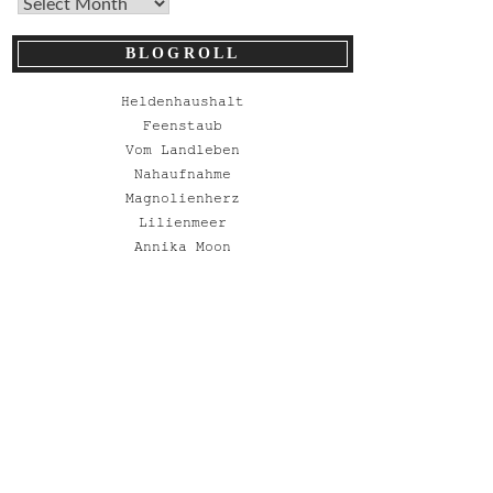
BLOGROLL
Heldenhaushalt
Feenstaub
Vom Landleben
Nahaufnahme
Magnolienherz
Lilienmeer
Annika Moon