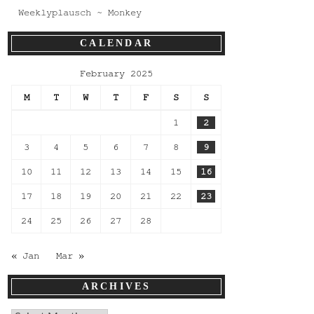
Weeklyplausch ~ Monkey
CALENDAR
February 2025
M
T
W
T
F
S
S
1
2
3
4
5
6
7
8
9
10
11
12
13
14
15
16
17
18
19
20
21
22
23
24
25
26
27
28
« Jan
Mar »
ARCHIVES