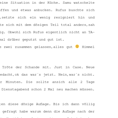
eine Situation in der Küche. Samu watschelte
uffen und etwas anbucken. Rufus buschte sich
,setzte sich ein wenig resigniert hin und
te sich mit dem dösigen Teil total anders,sah
ig. Obwohl sich Rufus eigentlich nicht an TA-
mal drüber geputzt und gut ist.
ie zwei zusammen gelassen,alles gut
Himmel
e Tröte der Schande mit. Just in Case. Neue
edacht,ok das war´s jetzt. Nein,war´s nicht.
ar Minuten. Die sollte ansich alle 2 Tage
 Dienstagabend schon 2 Mal neu machen müssen.
ten diese dösige Auflage. Bis ich dann völlig
 gefragt habe warum denn die Auflage nach der