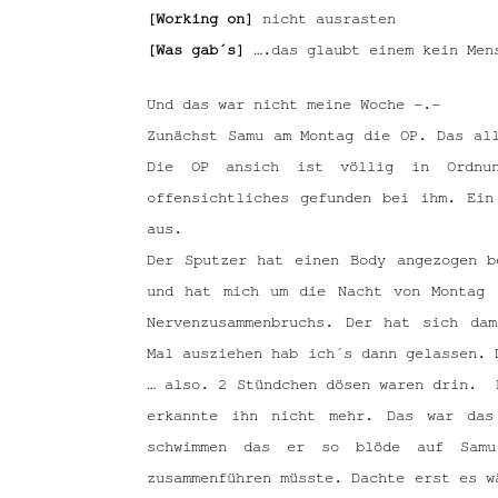
[Working on]
nicht ausrasten
[Was gab´s]
….das glaubt einem kein Mens
Und das war nicht meine Woche -.-
Zunächst Samu am Montag die OP. Das al
Die OP ansich ist völlig in Ordnun
offensichtliches gefunden bei ihm. Ein
aus.
Der Sputzer hat einen Body angezogen b
und hat mich um die Nacht von Montag 
Nervenzusammenbruchs. Der hat sich da
Mal ausziehen hab ich´s dann gelassen. 
… also. 2 Stündchen dösen waren drin. 
erkannte ihn nicht mehr. Das war das
schwimmen das er so blöde auf Samu
zusammenführen müsste. Dachte erst es 