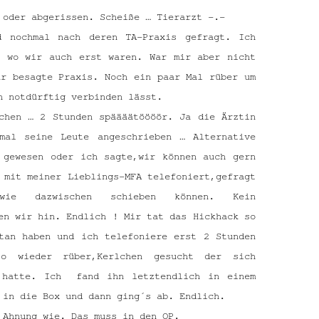
 oder abgerissen. Scheiße … Tierarzt -.-
d nochmal nach deren TA-Praxis gefragt. Ich
r wo wir auch erst waren. War mir aber nicht
ar besagte Praxis. Noch ein paar Mal rüber um
h notdürftig verbinden lässt.
chen … 2 Stunden späääätöööör. Ja die Ärztin
mal seine Leute angeschrieben … Alternative
 gewesen oder ich sagte,wir können auch gern
 mit meiner Lieblings-MFA telefoniert,gefragt
ie dazwischen schieben können. Kein
en wir hin. Endlich ! Mir tat das Hickhack so
tan haben und ich telefoniere erst 2 Stunden
 wieder rüber,Kerlchen gesucht der sich
t hatte. Ich fand ihn letztendlich in einem
 in die Box und dann ging´s ab. Endlich.
 Ahnung wie. Das muss in den OP.