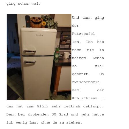
ging schon mal.
Und dann ging
der
Putzteufel
los. Ich hab
noch nie in
meinem Leben
so viel
geputzt Oo
Zwischendrin
kam der
Kühlschrank …
das hat zum Glück sehr zeitnah geklappt.
Denn bei drohenden 30 Grad und mehr hatte
ich wenig Lust ohne da zu stehen.