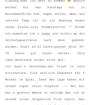
Planung,eher ins Bett zu kommen
Ansich
machen wir das Sonntags nur in
Ausnahmefällen bzw. super selten. Aber die
letzten Tage ist so ein Andrang wegen
neuen Plushs,also Sonderschicht ^^ Blöde
ist,momentan ist´s laggy wie nichts,da die
Serverkapazitäten nach oben gedreht
wurden. Statt 20-25 Leute,passen jetzt 30-
35 Leute auf einen Server. Gute
Idee,Umsetzung leider nicht gut.
Ich kann´s verstehen,der Plush is auch
kitschecute. Plus zeitlich begrenzt für 4
Wochen im Spiel. Dank des Lags haben wir
selbst super viele verpasst -.- Bei mir
war´s gestern Abend so schlimm das ich im
Grunde einen Stopmotion Film hatte. Was