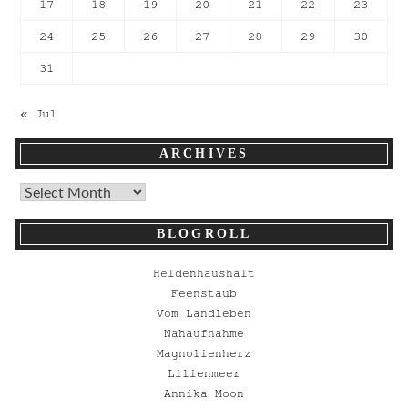
17
18
19
20
21
22
23
24
25
26
27
28
29
30
31
« Jul
ARCHIVES
BLOGROLL
Heldenhaushalt
Feenstaub
Vom Landleben
Nahaufnahme
Magnolienherz
Lilienmeer
Annika Moon