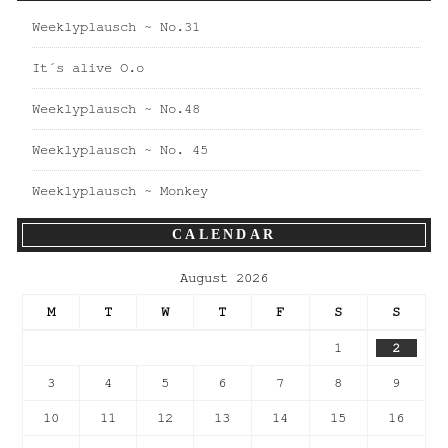
Weeklyplausch ~ No.31
It´s alive O.o
Weeklyplausch ~ No.48
Weeklyplausch ~ No. 45
Weeklyplausch ~ Monkey
CALENDAR
August 2026
M
T
W
T
F
S
S
1
2
3
4
5
6
7
8
9
10
11
12
13
14
15
16