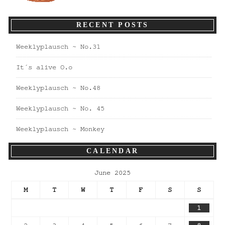
RECENT POSTS
Weeklyplausch ~ No.31
It´s alive O.o
Weeklyplausch ~ No.48
Weeklyplausch ~ No. 45
Weeklyplausch ~ Monkey
CALENDAR
June 2025
M
T
W
T
F
S
S
1