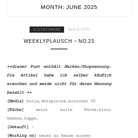
MONTH:
JUNE 2025
June 8, 2025
ALLTAGSWAHN
WEEKLYPLAUSCH ~ NO.23
++dieser Post enthält Marken/Shopnennung.
Die Artikel habe ich selber käuflich
erworben und werde nicht für deren Nennung
bezahlt ++
[Media]
Palia,Hörspielek,bisschen TV
[Küche]
meist kalte Küche,bissi
Gemüse,Suppe.
[Gekauft]
–
[Working on]
neues zu Hause suchen