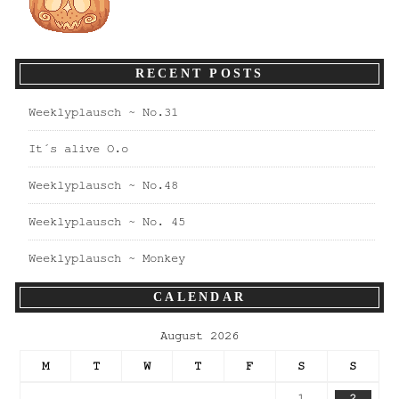
RECENT POSTS
Weeklyplausch ~ No.31
It´s alive O.o
Weeklyplausch ~ No.48
Weeklyplausch ~ No. 45
Weeklyplausch ~ Monkey
CALENDAR
August 2026
M
T
W
T
F
S
S
1
2