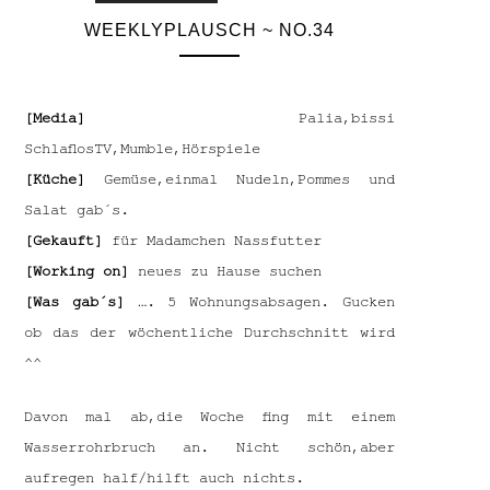
WEEKLYPLAUSCH ~ NO.34
[Media]
Palia,bissi
SchlaflosTV,Mumble,Hörspiele
[Küche]
Gemüse,einmal Nudeln,Pommes und
Salat gab´s.
[Gekauft]
für Madamchen Nassfutter
[Working on]
neues zu Hause suchen
[Was gab´s]
…. 5 Wohnungsabsagen. Gucken
ob das der wöchentliche Durchschnitt wird
^^
Davon mal ab,die Woche fing mit einem
Wasserrohrbruch an. Nicht schön,aber
aufregen half/hilft auch nichts.