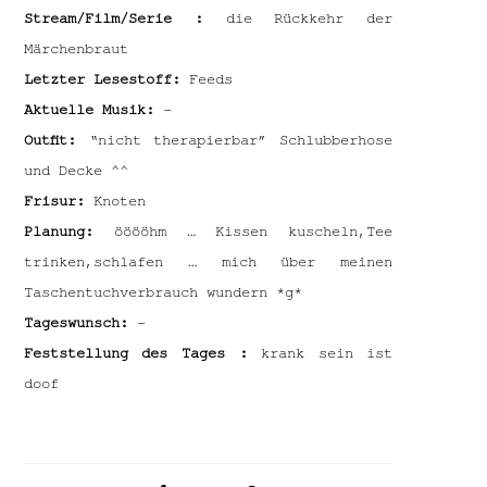
Stream/Film/Serie :
die Rückkehr der
Märchenbraut
Letzter Lesestoff:
Feeds
Aktuelle Musik:
–
Outfit:
“nicht therapierbar” Schlubberhose
und Decke ^^
Frisur:
Knoten
Planung:
ööööhm … Kissen kuscheln,Tee
trinken,schlafen … mich über meinen
Taschentuchverbrauch wundern *g*
Tageswunsch:
–
Feststellung des Tages :
krank sein ist
doof