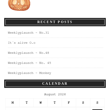
RECENT POSTS
Weeklyplausch ~ No.31
It´s alive O.o
Weeklyplausch ~ No.48
Weeklyplausch ~ No. 45
Weeklyplausch ~ Monkey
CALENDAR
August 2026
M
T
W
T
F
S
S