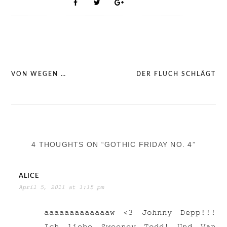
VON WEGEN …
DER FLUCH SCHLÄGT
Post
navigation
4 THOUGHTS ON “GOTHIC FRIDAY NO. 4”
ALICE
April 5, 2011 at 1:15 pm
aaaaaaaaaaaaaw <3 Johnny Depp!!!
Ich liebe Sweeney Todd! Und Van