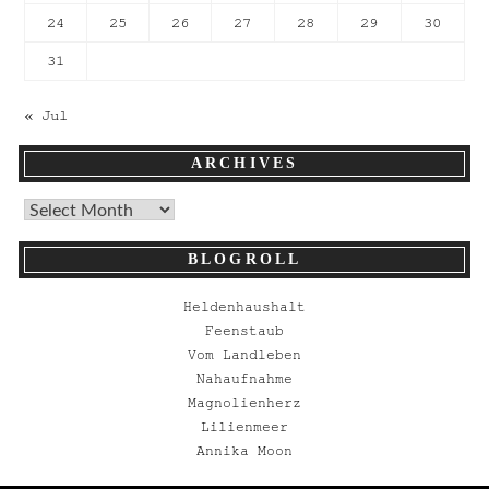
24
25
26
27
28
29
30
31
« Jul
ARCHIVES
BLOGROLL
Heldenhaushalt
Feenstaub
Vom Landleben
Nahaufnahme
Magnolienherz
Lilienmeer
Annika Moon