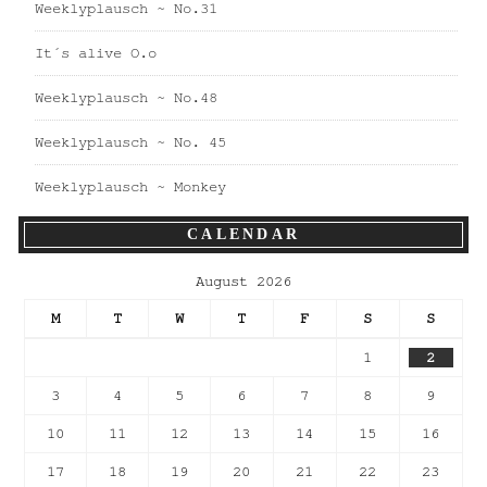
Weeklyplausch ~ No.31
It´s alive O.o
Weeklyplausch ~ No.48
Weeklyplausch ~ No. 45
Weeklyplausch ~ Monkey
CALENDAR
August 2026
M
T
W
T
F
S
S
1
2
3
4
5
6
7
8
9
10
11
12
13
14
15
16
17
18
19
20
21
22
23