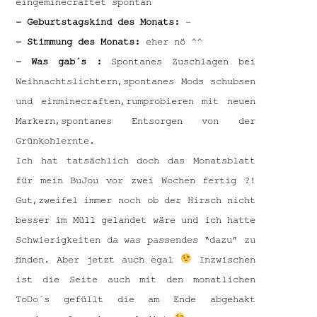
eingeminecraftet spontan
– Geburtstagskind des Monats:
–
– Stimmung des Monats:
eher nö ^^
– Was gab´s :
Spontanes Zuschlagen bei
Weihnachtslichtern,spontanes Mods schubsen
und einminecraften,rumprobieren mit neuen
Markern,spontanes Entsorgen von der
Grünkohlernte.
Ich hat tatsächlich doch das Monatsblatt
für mein BuJou vor zwei Wochen fertig ?!
Gut,zweifel immer noch ob der Hirsch nicht
besser im Müll gelandet wäre und ich hatte
Schwierigkeiten da was passendes “dazu” zu
finden. Aber jetzt auch egal
Inzwischen
ist die Seite auch mit den monatlichen
ToDo´s gefüllt die am Ende abgehakt