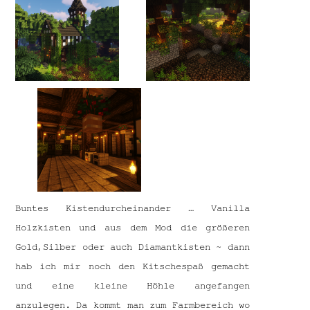
Buntes Kistendurcheinander … Vanilla
Holzkisten und aus dem Mod die größeren
Gold,Silber oder auch Diamantkisten ~ dann
hab ich mir noch den Kitschespaß gemacht
und eine kleine Höhle angefangen
anzulegen. Da kommt man zum Farmbereich wo