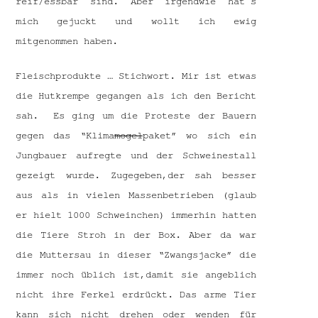
reif/essbar sind. Aber irgendwie hat´s
mich gejuckt und wollt ich ewig
mitgenommen haben.
Fleischprodukte … Stichwort. Mir ist etwas
die Hutkrempe gegangen als ich den Bericht
sah. Es ging um die Proteste der Bauern
gegen das “Klima
mogel
paket” wo sich ein
Jungbauer aufregte und der Schweinestall
gezeigt wurde. Zugegeben,der sah besser
aus als in vielen Massenbetrieben (glaub
er hielt 1000 Schweinchen) immerhin hatten
die Tiere Stroh in der Box. Aber da war
die Muttersau in dieser “Zwangsjacke” die
immer noch üblich ist,damit sie angeblich
nicht ihre Ferkel erdrückt. Das arme Tier
kann sich nicht drehen oder wenden für