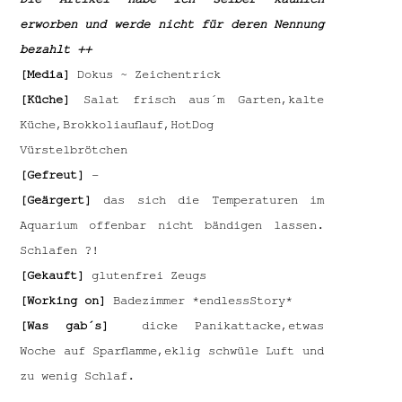
erworben und werde nicht für deren Nennung
bezahlt ++
[Media]
Dokus ~ Zeichentrick
[Küche]
Salat frisch aus´m Garten,kalte
Küche,Brokkoliauflauf,HotDog
Vürstelbrötchen
[Gefreut]
–
[Geärgert]
das sich die Temperaturen im
Aquarium offenbar nicht bändigen lassen.
Schlafen ?!
[Gekauft]
glutenfrei Zeugs
[Working on]
Badezimmer *endlessStory*
[Was gab´s]
dicke Panikattacke,etwas
Woche auf Sparflamme,eklig schwüle Luft und
zu wenig Schlaf.